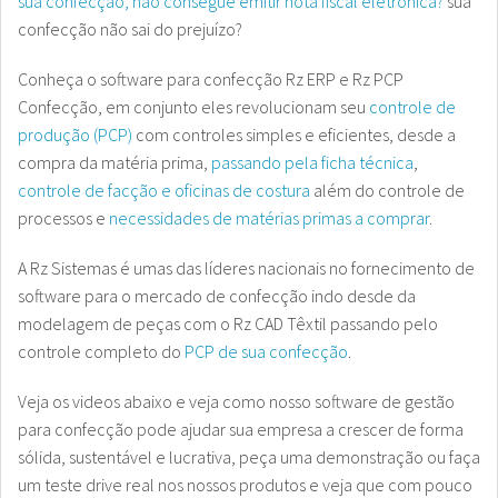
sua confecção, não consegue emitir nota fiscal eletrônica?
sua
confecção não sai do prejuízo?
Conheça o software para confecção Rz ERP e Rz PCP
Confecção, em conjunto eles revolucionam seu
controle de
produção (PCP)
com controles simples e eficientes, desde a
compra da matéria prima,
passando pela ficha técnica
,
controle de facção e oficinas de costura
além do controle de
processos e
necessidades de matérias primas a comprar
.
A Rz Sistemas é umas das líderes nacionais no fornecimento de
software para o mercado de confecção indo desde da
modelagem de peças com o Rz CAD Têxtil passando pelo
controle completo do
PCP de sua confecção
.
Veja os videos abaixo e veja como nosso software de gestão
para confecção pode ajudar sua empresa a crescer de forma
sólida, sustentável e lucrativa, peça uma demonstração ou faça
um teste drive real nos nossos produtos e veja que com pouco